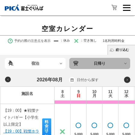
空室カレンダー
予約の際の注意点を表示
：休み
：空き無し
1名利用時料金
絞り込む
宿泊
日帰り
2026年08月
日付から探す
8
9
10
11
12
施設名
土
日
月
火
水
【19：00】★戦慄ナ
イトバギー【小学生
料
以上限定】
金
は
【19：00】戦慄ホラ
こ
5,000
5,000
5,000
5,000