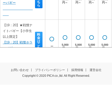
ち
ーバギー

円～
円～
円～
円～
ら
【19：20】★戦慄ナ
イトバギー【小学生
料
以上限定】
金
は
【19：20】戦慄ホラ
こ
5,000
5,000
5,000
5,000
ー
ち
ーバギー

円～
円～
円～
円～
ら
お問い合わせ
プライバシーポリシー
採用情報
運営会社
【19：40】★戦慄ナ
Copyright © 2020 PICA co.,ltd. All Right Reserved.
イトバギー【小学生
料
以上限定】
金
は
【19：40】戦慄ホラ
こ
5,000
5,000
5,000
5,000
ち
ーバギー

円～
円～
円～
円～
ら