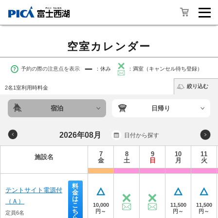
空室カレンダー
予約の際の注意点を表示
：休み
：満室（キャンセル待ち登録）
絞り込む
2名1室利用時料金
宿泊
日帰り
2026年08月
日付から探す
7
8
9
10
11
施設名
金
土
日
月
火
料
テントサイト電源付
金
は
（Ａ）
こ
10,000
11,500
11,500
ち
円～
円～
円～
定員6名
ら