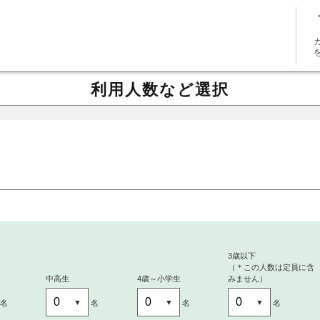
利用人数など選択
～
3歳以下
（＊この人数は定員に含
中高生
4歳～小学生
みません）
名
名
名
名