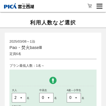
利用人数など選択
2025/03/08～1泊
Pao・焚火baseⅢ
定員6名
プラン最低人数：1名～
大人
中高生
4歳～小学生
名
名
名