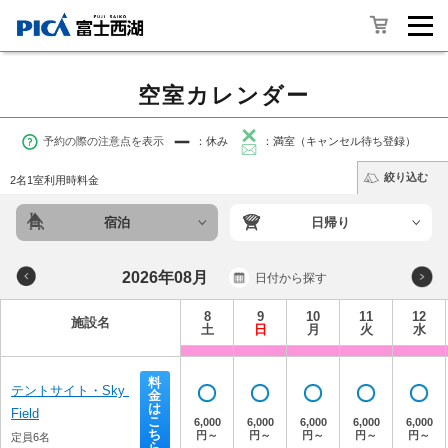
空室カレンダー
予約の際の注意点を表示
：休み
：満室（キャンセル待ち登録）
絞り込む
2名1室利用時料金
宿泊
日帰り
2026年08月
日付から探す
8
9
10
11
12
施設名
土
日
月
火
水
料
テントサイト・Sky 
金
は
Field
こ
6,000
6,000
6,000
6,000
6,000
ち
円～
円～
円～
円～
円～
定員6名
ら