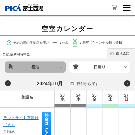
空室カレンダー
予約の際の注意点を表示
：休み
：満室（キャンセル待ち登録）
絞り込む
2名1室利用時料金
宿泊
日帰り
2024年10月
日付から探す
23
24
25
26
27
施設名
水
木
金
土
日
料
テントサイト電源付
金
は
（Ａ）
こ
ち
定員6名
ら