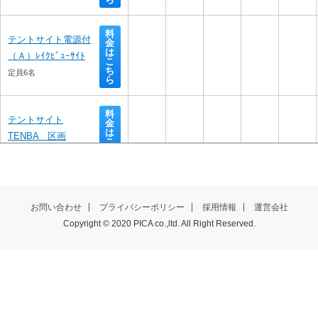
料
テントサイト電源付
金
は
（Ａ）ﾚｲｸﾋﾞｭｰｻｲﾄ
こ
ち
定員6名
ら
料
テントサイト
金
は
TENBA　区画
こ
ち
定員6名
ら
料
金
TENBAフリーサイト
お問い合わせ
プライバシーポリシー
採用情報
運営会社
は
こ
Copyright © 2020 PICA co.,ltd. All Right Reserved.
定員6名
ち
ら
料
テントサイト・Sky 
金
は
Field
こ
ち
定員6名