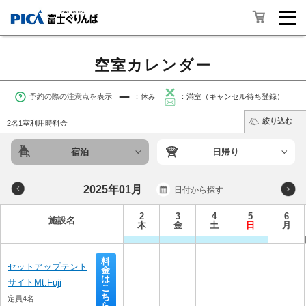
空室カレンダー
予約の際の注意点を表示
：休み
：満室（キャンセル待ち登録）
絞り込む
2名1室利用時料金
宿泊
日帰り
2025年01月
日付から探す
2
3
4
5
6
施設名
木
金
土
日
月
料
セットアップテント
金
は
サイトMt.Fuji
こ
ち
定員4名
ら